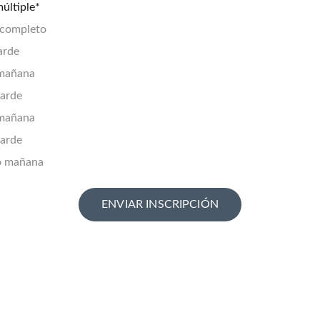
últiple*
completo
arde
mañana
tarde
mañana
arde
 mañana
ENVIAR INSCRIPCIÓN